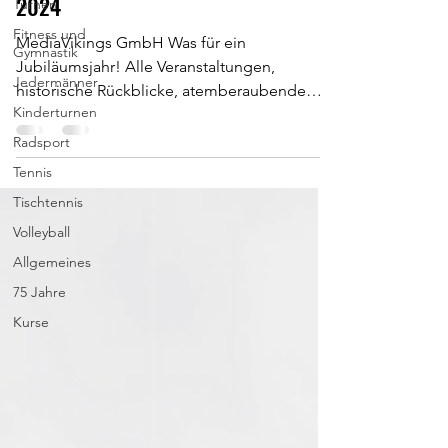
2024
Turnen
Fitness und
MediaVikings GmbH Was für ein
Gymnastik
Jubiläumsjahr! Alle Veranstaltungen,
Jedermänner
historische Rückblicke, atemberaubende
Kinderturnen
Szenen und unglaublich viel...
Radsport
Tennis
Tischtennis
Volleyball
Allgemeines
75 Jahre
Kurse