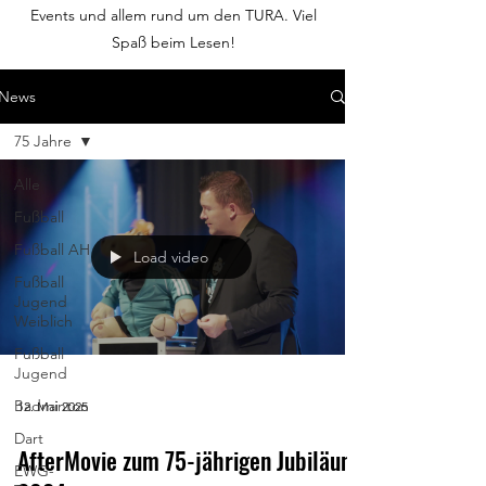
Events und allem rund um den TURA. Viel
Spaß beim Lesen!
News
75 Jahre
Alle
Fußball
Fußball AH
Load video
Fußball
Jugend
Weiblich
Fußball
Jugend
Badminton
12. Mai 2025
Dart
AfterMovie zum 75-jährigen Jubiläum
EWG-