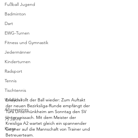
Fußball Jugend
Badminton
Dart
EWG-Turnen
Fitness und Gymnastik
Jedermänner
Kinderturnen
Radsport
Tennis
Tischtennis
Volleyball
Endlich rollt der Ball wieder: Zum Auftakt 
der neuen Bezirksliga-Runde empfängt der 
Allgemeines
Tura Untermünkheim am Sonntag den SV 
Unterweissach. Mit dem Meister der 
75 Jahre
Kreisliga A2 wartet gleich ein spannender 
Kurse
Gegner auf die Mannschaft von Trainer und 
Betreuerteam.