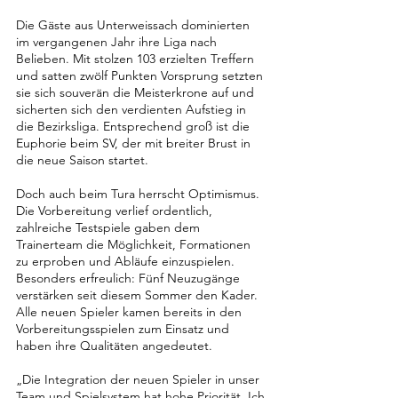
Die Gäste aus Unterweissach dominierten 
im vergangenen Jahr ihre Liga nach 
Belieben. Mit stolzen 103 erzielten Treffern 
und satten zwölf Punkten Vorsprung setzten 
sie sich souverän die Meisterkrone auf und 
sicherten sich den verdienten Aufstieg in 
die Bezirksliga. Entsprechend groß ist die 
Euphorie beim SV, der mit breiter Brust in 
die neue Saison startet.
Doch auch beim Tura herrscht Optimismus. 
Die Vorbereitung verlief ordentlich, 
zahlreiche Testspiele gaben dem 
Trainerteam die Möglichkeit, Formationen 
zu erproben und Abläufe einzuspielen. 
Besonders erfreulich: Fünf Neuzugänge 
verstärken seit diesem Sommer den Kader. 
Alle neuen Spieler kamen bereits in den 
Vorbereitungsspielen zum Einsatz und 
haben ihre Qualitäten angedeutet. 
„Die Integration der neuen Spieler in unser 
Team und Spielsystem hat hohe Priorität. Ich 