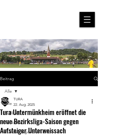
Beitrag
Alle
TURA
Alle
22. Aug. 2025
Tura Untermünkheim eröffnet die
Fußball
neue Bezirksliga-Saison gegen
Fußball AH
Aufsteiger Unterweissach
Fußball Jugend Weiblich