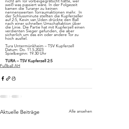
nicht am Tor vorbeigegrätscht hätte, wer 
weiß was passiert wäre. In der Folgezeit 
kamen die Turaner zu keinen 
nennenswerten Torraumaktionen mehr.  In 
der Schlussminute stellten die Kupferzeller 
auf 2:5, Kevin van Uden drückte den Ball 
nach einer schnellen Umschaltaktion über 
die Linie. Die Partie hat mit Kupferzell einen 
verdienten Sieger gefunden, die aber 
sicherlich um das ein oder andere Tor zu 
hoch ausfiel. 
Tura Untermünkheim – TSV Kupferzell
Datum: Do. 11.5.2023
Spielbeginn: 19.30 Uhr
TURA – TSV Kupferzell 2:5
Fußball AH
Alle ansehen
Aktuelle Beiträge