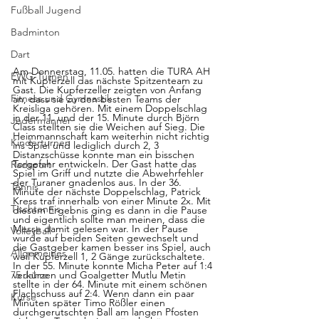
Fußball Jugend
Badminton
Dart
Am Donnerstag, 11.05. hatten die TURA AH 
EWG-Turnen
mit Kupferzell das nächste Spitzenteam zu 
Gast. Die Kupferzeller zeigten von Anfang 
Fitness und Gymnastik
an, dass sie zu den besten Teams der 
Kreisliga gehören. Mit einem Doppelschlag 
in der 11. und der 15. Minute durch Björn 
Jedermänner
Class stellten sie die Weichen auf Sieg. Die 
Heimmannschaft kam weiterhin nicht richtig 
Kinderturnen
ins Spiel und lediglich durch 2, 3 
Distanzschüsse konnte man ein bisschen 
Torgefahr entwickeln. Der Gast hatte das 
Radsport
Spiel im Griff und nutzte die Abwehrfehler 
der Turaner gnadenlos aus. In der 36. 
Tennis
Minute der nächste Doppelschlag, Patrick 
Kress traf innerhalb von einer Minute 2x. Mit 
Tischtennis
diesem Ergebnis ging es dann in die Pause 
und eigentlich sollte man meinen, dass die 
Messe damit gelesen war. In der Pause 
Volleyball
wurde auf beiden Seiten gewechselt und 
die Gastgeber kamen besser ins Spiel, auch 
Allgemeines
weil Kupferzell 1, 2 Gänge zurückschaltete. 
In der 55. Minute konnte Micha Peter auf 1:4 
verkürzen und Goalgetter Mutlu Metin 
75 Jahre
stellte in der 64. Minute mit einem schönen 
Flachschuss auf 2:4. Wenn dann ein paar 
Kurse
Minuten später Timo Rößler einen 
durchgerutschten Ball am langen Pfosten 