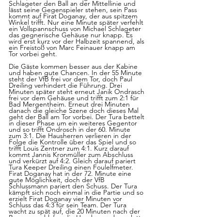
Schlageter den Ball an der Mittellinie und 
lässt seine Gegenspieler stehen, sein Pass 
kommt auf Firat Doganay, der aus spitzem 
Winkel trifft. Nur eine Minute später verfehlt 
ein Vollspannschuss von Michael Schlageter 
das gegnerische Gehäuse nur knapp. Es 
wird erst kurz vor der Halbzeit spannend, als 
ein Freistoß von Marc Feinauer knapp am 
Tor vorbei geht.
Die Gäste kommen besser aus der Kabine 
und haben gute Chancen. In der 55 Minute 
steht der VfB frei vor dem Tor, doch Paul 
Dreiling verhindert die Führung. Drei 
Minuten später steht erneut Janik Ondrasch 
frei vor dem Gehäuse und trifft zum 2:1 für 
Bad Mergentheim. Erneut drei Minuten 
danach die gleiche Szene doch dieses Mal 
geht der Ball am Tor vorbei. Der Tura bettelt 
in dieser Phase um ein weiteres Gegentor 
und so trifft Ondrosch in der 60. Minute 
zum 3:1. Die Hausherren verlieren in der 
Folge die Kontrolle über das Spiel und so 
trifft Louis Zentner zum 4:1. Kurz darauf 
kommt Jannis Kronmüller zum Abschluss 
und verkürzt auf 4:2. Gleich darauf pariert 
Tura Keeper Dreiling einen Foulelfmeter. 
Firat Doganay hat in der 72. Minute eine 
gute Möglichkeit, doch der VfB 
Schlussmann pariert den Schuss. Der Tura 
kämpft sich noch einmal in die Partie und so 
erzielt Firat Doganay vier Minuten vor 
Schluss das 4:3 für sein Team. Der Tura 
wacht zu spät auf, die 20 Minuten nach der 