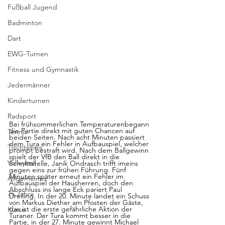
Fußball Jugend
Badminton
Dart
EWG-Turnen
Fitness und Gymnastik
Jedermänner
Kinderturnen
Radsport
Bei frühsommerlichen Temperaturenbegann 
die Partie direkt mit guten Chancen auf 
Tennis
beiden Seiten. Nach acht Minuten passiert 
dem Tura ein Fehler in Aufbauspiel, welcher 
Tischtennis
prompt bestraft wird. Nach dem Ballgewinn 
spielt der VfB den Ball direkt in die 
Volleyball
Schnittstelle, Janik Ondrasch trifft imeins 
gegen eins zur frühen Führung. Fünf 
Minuten später erneut ein Fehler im 
Allgemeines
Aufbauspiel der Hausherren, doch den 
Abschluss ins lange Eck pariert Paul 
75 Jahre
Dreiling. In der 20. Minute landet ein Schuss 
von Markus Diether am Pfosten der Gäste, 
das ist die erste gefährliche Aktion der 
Kurse
Turaner. Der Tura kommt besser in die 
Partie, in der 27. Minute gewinnt Michael 