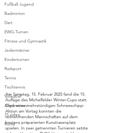
Fußball Jugend
Badminton
Dart
EWG-Turnen
Fitness und Gymnastik
Jedermänner
Kinderturnen
Radsport
Tennis
Tischtennis
Am Samstag, 15. Februar 2025 fand die 15. 
Volleyball
Auflage des Michelfelder Winter-Cups statt. 
Allgemeines
Dank einer mehrstündigen Schneeschipp-
Aktion am Vortag konnten die 
75 Jahre
teilnehmenden Mannschaften auf dem 
bestens präparierten Kunstrasenplatz 
Kurse
spielen. In zwei getrennten Turnieren setzte 