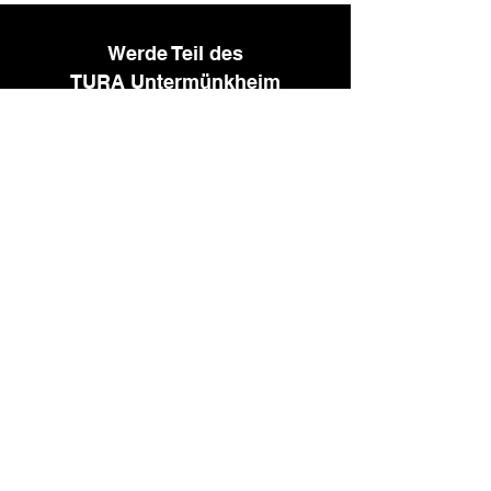
Werde Teil des
TURA Untermünkheim
Interesse, als Sponsor mit uns zu
arbeiten oder in einem unserer Teams
zu spielen? Los gehts.
Kontaktieren Sie uns