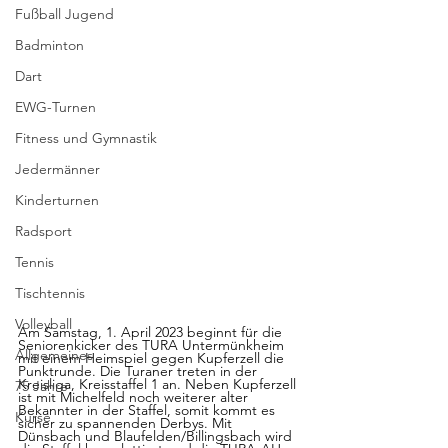
Fußball Jugend
Badminton
Dart
EWG-Turnen
Fitness und Gymnastik
Jedermänner
Kinderturnen
Radsport
Tennis
Tischtennis
Volleyball
Am Samstag, 1. April 2023 beginnt für die 
Seniorenkicker des TURA Untermünkheim 
Allgemeines
mit einem Heimspiel gegen Kupferzell die 
Punktrunde. Die Turaner treten in der 
Kreisliga, Kreisstaffel 1 an. Neben Kupferzell 
75 Jahre
ist mit Michelfeld noch weiterer alter 
Bekannter in der Staffel, somit kommt es 
Kurse
sicher zu spannenden Derbys. Mit 
Dünsbach und Blaufelden/Billingsbach wird 