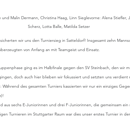
e und Malin Dermann, Christina Haag, Linn Sieglevorne: Alena Stiefler, 
Scherz, Lotta Balle, Matilda Setzer
 sicherten wir uns den Turniersieg in Satteldorf! Insgesamt zehn Mannsc
berzeugten von Anfang an mit Teamgeist und Einsatz.
ppenphase ging es im Halbfinale gegen den SV Steinbach, den wir mit
ingen, doch auch hier blieben wir fokussiert und setzten uns verdient m
 Während des gesamten Turniers kassierten wir nur ein einziges Gegen
)!
 aus sechs E-Juniorinnen und drei F-Juniorinnen, die gemeinsam ein 
igen Turnieren im Stuttgarter Raum war dies unser erstes Turnier in de