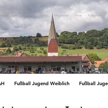
Abteilungen
Verein
Kurse
Magazine
Shop
Kalender
AH
Fußball Jugend Weiblich
Fußball Jug
Fitness und Gymnastik
Jedermänner
Ki