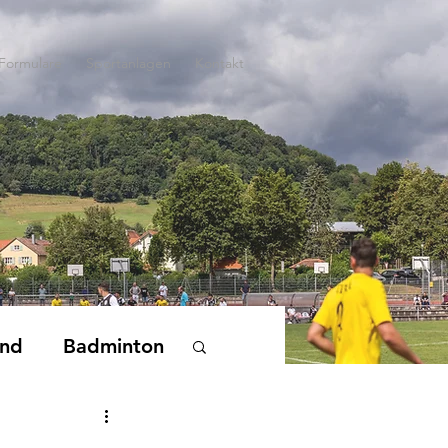
Formulare
Sportanlagen
Kontakt
end
Badminton
nderturnen