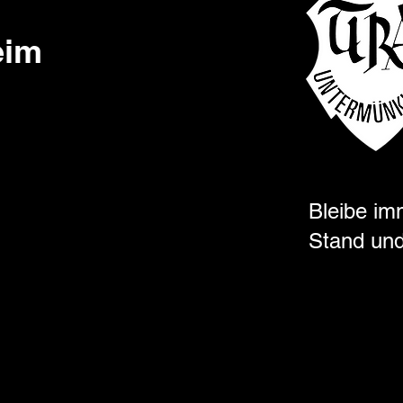
eim
Bleibe im
Stand und