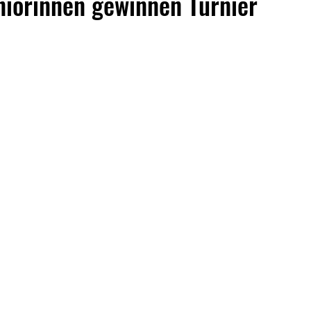
niorinnen gewinnen Turnier
Tischtennis
Volleyball
Allgemeines
75