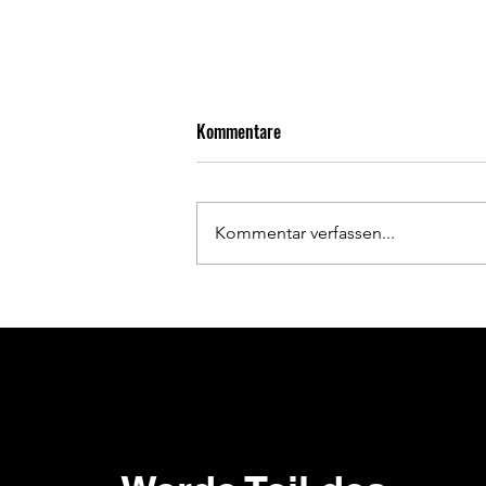
Kommentare
Kommentar verfassen...
Abschlussturnier der E-
Juniorinnen in Billingsbach