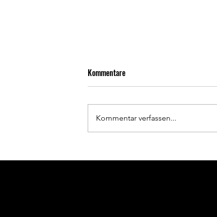
Kommentare
Kommentar verfassen...
TURA-Teams verabschieden sich
mit Torfestival in die
Sommerpause