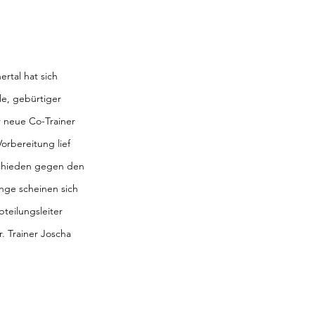
tal hat sich 
e, gebürtiger 
 neue Co-Trainer 
orbereitung lief 
chieden gegen den 
nge scheinen sich 
teilungsleiter 
. Trainer Joscha 