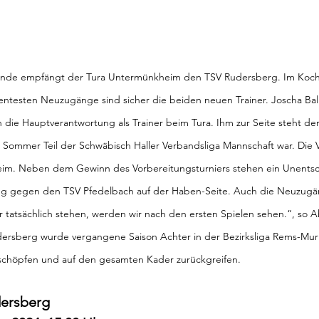
de empfängt der Tura Untermünkheim den TSV Rudersberg. Im Kocher
entesten Neuzugänge sind sicher die beiden neuen Trainer. Joscha Ball
die Hauptverantwortung als Trainer beim Tura. Ihm zur Seite steht der
 Sommer Teil der Schwäbisch Haller Verbandsliga Mannschaft war. Die V
eim. Neben dem Gewinn des Vorbereitungsturniers stehen ein Unents
ieg gegen den TSV Pfedelbach auf der Haben-Seite. Auch die Neuzugä
 tatsächlich stehen, werden wir nach den ersten Spielen sehen.“, so Ab
dersberg wurde vergangene Saison Achter in der Bezirksliga Rems-Murr
 schöpfen und auf den gesamten Kader zurückgreifen.
dersberg