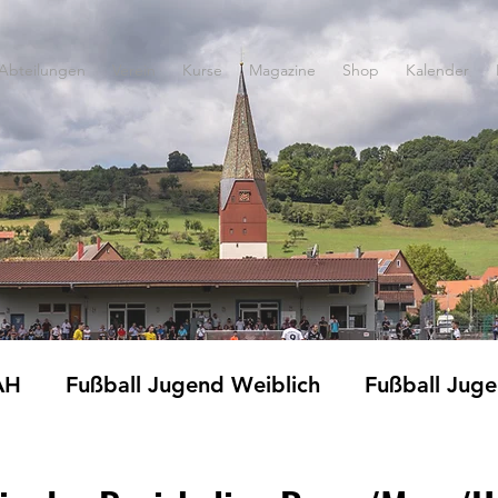
Abteilungen
Verein
Kurse
Magazine
Shop
Kalender
AH
Fußball Jugend Weiblich
Fußball Jug
Fitness und Gymnastik
Jedermänner
Ki