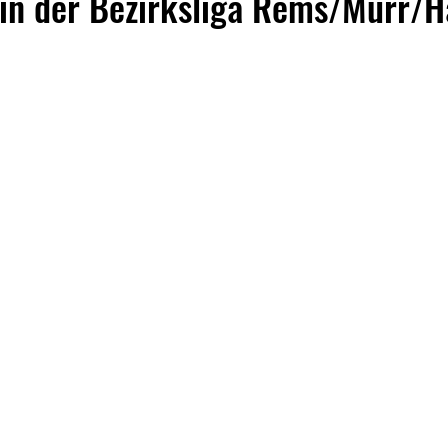
 in der Bezirksliga Rems/Murr/H
Tischtennis
Volleyball
Allgemeines
75