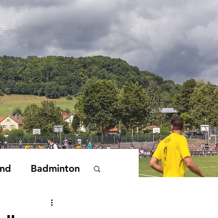
Formulare
Sportanlagen
Kontakt
end
Badminton
nderturnen