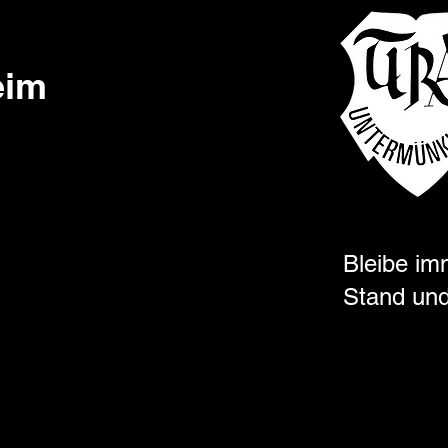
eim
Bleibe im
Stand und