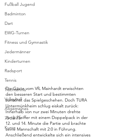
Fußball Jugend
Badminton
Dart
EWG-Turnen
Fitness und Gymnastik
Jedermänner
Kinderturnen
Radsport
Tennis
Die Gäste vom VfL Mainhardt erwischten 
Tischtennis
den besseren Start und bestimmten 
Volleyball
zunächst das Spielgeschehen. Doch TURA 
Untermünkheim schlug eiskalt zurück: 
Allgemeines
Innerhalb von nur zwei Minuten drehte 
Janik Pfeiffer mit einem Doppelpack in der 
75 Jahre
12. und 14. Minute die Partie und brachte 
Kurse
seine Mannschaft mit 2:0 in Führung.
Anschließend entwickelte sich ein intensives 