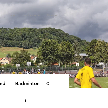
Formulare
Sportanlagen
Kontakt
end
Badminton
nderturnen