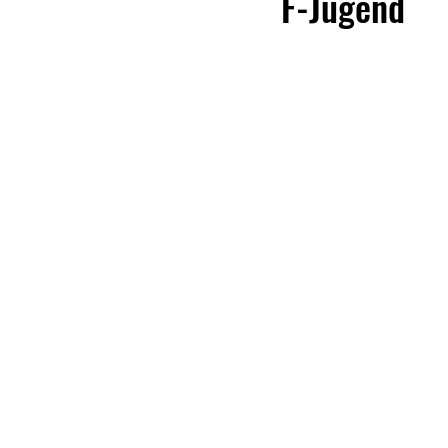
F-Jugend
Radsport
Tennis