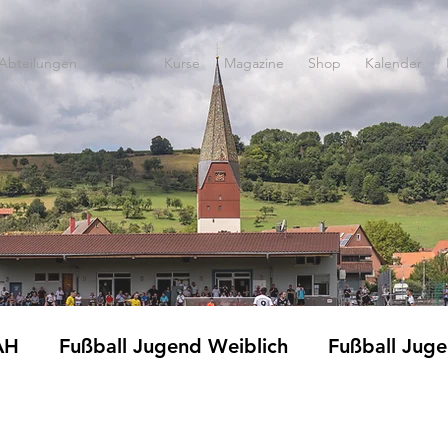
Abteilungen
Verein
Kurse
Magazine
Shop
Kalender
AH
Fußball Jugend Weiblich
Fußball Jug
Fitness und Gymnastik
Jedermänner
Ki