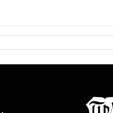
F-Juniorinnen beim großen
F-Jug
Aldente-Cup in Zuffenhausen
Unte