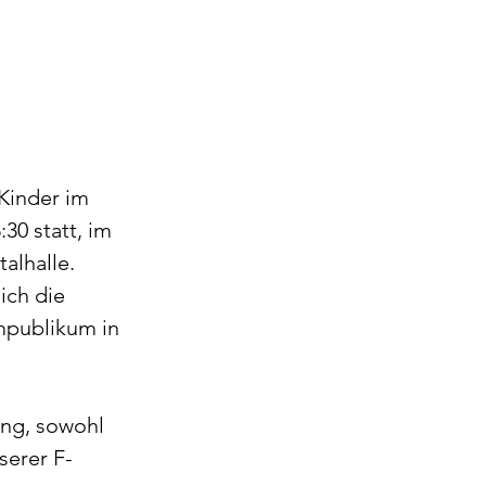
Kinder im 
30 statt, im 
lhalle.  
ich die 
mpublikum in 
ung, sowohl 
serer F-