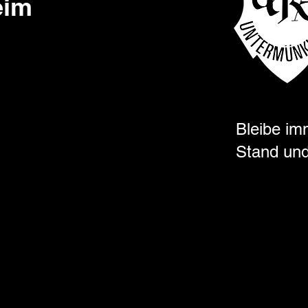
eim
Bleibe im
Stand und