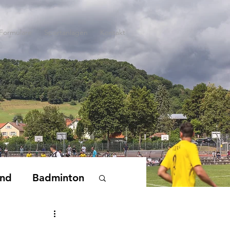
Formulare
Sportanlagen
Kontakt
end
Badminton
nderturnen