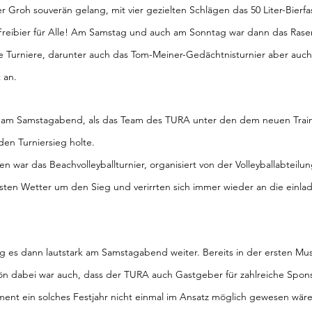
Groh souverän gelang, mit vier gezielten Schlägen das 50 Liter-Bierfa
Freibier für Alle! Am Samstag und auch am Sonntag war dann das Rasen
e Turniere, darunter auch das Tom-Meiner-Gedächtnisturnier aber auc
 an.
h am Samstagabend, als das Team des TURA unter den dem neuen Trai
den Turniersieg holte.
war das Beachvolleyballturnier, organisiert von der Volleyballabteilu
ten Wetter um den Sieg und verirrten sich immer wieder an die einla
 es dann lautstark am Samstagabend weiter. Bereits in der ersten Mu
hön dabei war auch, dass der TURA auch Gastgeber für zahlreiche Spon
ment ein solches Festjahr nicht einmal im Ansatz möglich gewesen wäre