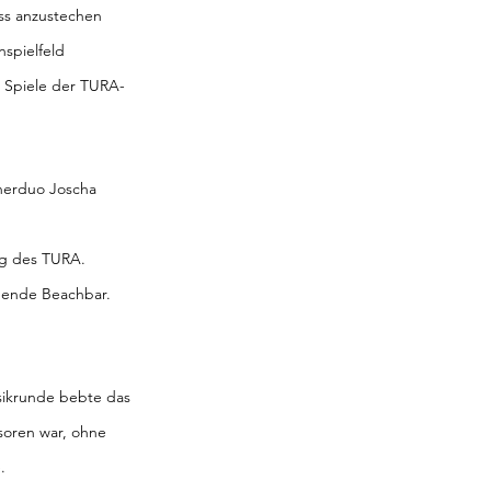
ss anzustechen 
spielfeld 
h Spiele der TURA-
nerduo Joscha 
ng des TURA.
dende Beachbar. 
sikrunde bebte das 
soren war, ohne 
.