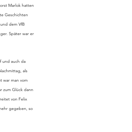
rst Marlok hatten 
te Geschichten 
 und dem VfB 
eger. Später war er 
f und auch da 
achmittag, als 
ut war man vom 
ar zum Glück dann 
itet von Felix 
 mehr gegeben, so 