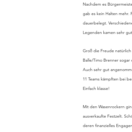
Nachdem es Bürgermeister 
gab es kein Halten mehr. 
dauerbelegt. Verschieden
Legenden kamen sehr gut
Groß die Freude natürlic
Balle/Timo Brenner sogar 
Auch sehr gut angenommen 
11 Teams kämpften bei bes
Einfach klasse!
Mit den Wasenrockern ging
ausverkaufte Festzelt. Sc
deren finanzielles Engage