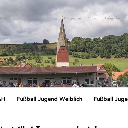
Abteilungen
Verein
Kurse
Magazine
Shop
Kalender
AH
Fußball Jugend Weiblich
Fußball Jug
Fitness und Gymnastik
Jedermänner
Ki