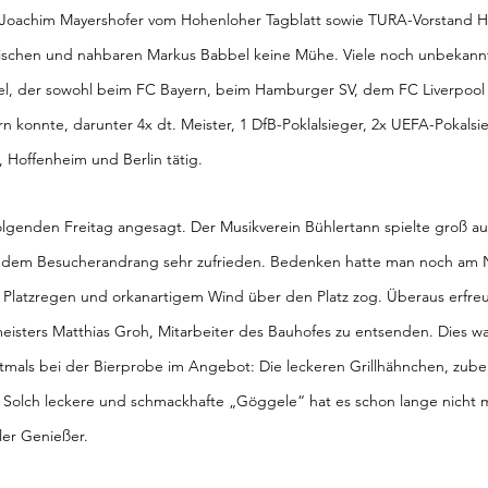
 Joachim Mayershofer vom Hohenloher Tagblatt sowie TURA-Vorstand Ho
schen und nahbaren Markus Babbel keine Mühe. Viele noch unbekann
el, der sowohl beim FC Bayern, beim Hamburger SV, dem FC Liverpool
ern konnte, darunter 4x dt. Meister, 1 DfB-Poklalsieger, 2x UEFA-Pokalsi
rt, Hoffenheim und Berlin tätig.
lgenden Freitag angesagt. Der Musikverein Bühlertann spielte groß au
it dem Besucherandrang sehr zufrieden. Bedenken hatte man noch am N
 Platzregen und orkanartigem Wind über den Platz zog. Überaus erfre
isters Matthias Groh, Mitarbeiter des Bauhofes zu entsenden. Dies w
tmals bei der Bierprobe im Angebot: Die leckeren Grillhähnchen, zubere
 Solch leckere und schmackhafte „Göggele“ hat es schon lange nicht
ler Genießer.