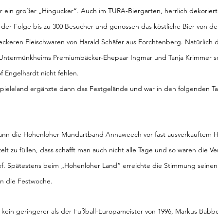
r ein großer „Hingucker“. Auch im TURA-Biergarten, herrlich dekoriert 
in der Folge bis zu 300 Besucher und genossen das köstliche Bier von der
eckeren Fleischwaren von Harald Schäfer aus Forchtenberg. Natürlich d
 Untermünkheims Premiumbäcker-Ehepaar Ingmar und Tanja Krimmer s
f Engelhardt nicht fehlen.
pieleland ergänzte dann das Festgelände und war in den folgenden Ta
ann die Hohenloher Mundartband Annaweech vor fast ausverkauftem H
t zu füllen, dass schafft man auch nicht alle Tage und so waren die Vera
lief. Spätestens beim „Hohenloher Land“ erreichte die Stimmung seinen
 in die Festwoche.
kein geringerer als der Fußball-Europameister von 1996, Markus Babbel