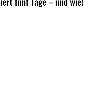
iert fünf Tage – und wie!
Tischtennis
Volleyball
Allgemeines
75