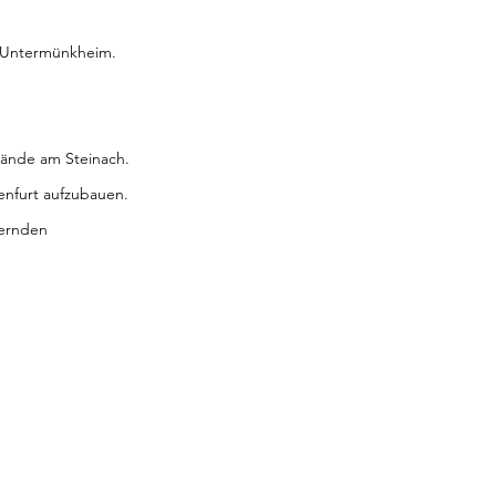
A Untermünkheim.
lände am Steinach.
nfurt aufzubauen. 
ternden 