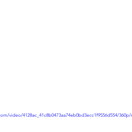
ic.com/video/4128ac_41c8b0473aa74eb0bd3ecc1f9556d554/360p/