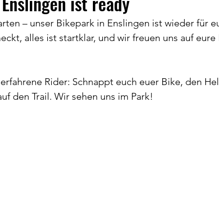
 Enslingen ist ready
rten – unser Bikepark in Enslingen ist wieder für eu
Tischtennis
Volleyball
Allgemeines
75
ckt, alles ist startklar, und wir freuen uns auf eur
rfahrene Rider: Schnappt euch euer Bike, den Hel
uf den Trail. Wir sehen uns im Park!