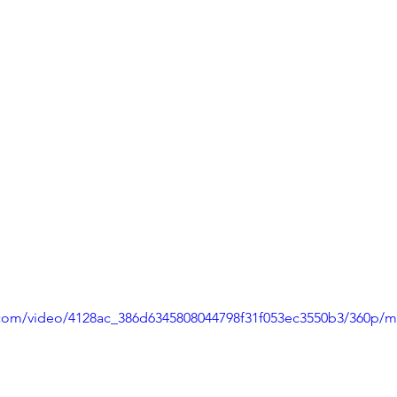
ic.com/video/4128ac_386d6345808044798f31f053ec3550b3/360p/m