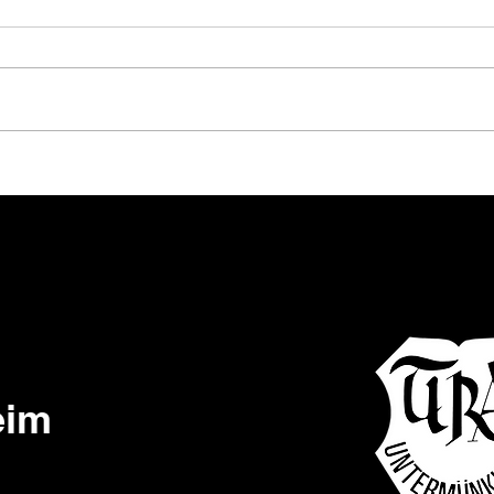
Freeri
Bike-Fest am 04. Juli in Enslingen
eim