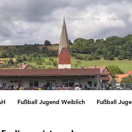
Abteilungen
Verein
Kurse
Magazine
Shop
Kalender
AH
Fußball Jugend Weiblich
Fußball Jug
Fitness und Gymnastik
Jedermänner
Ki