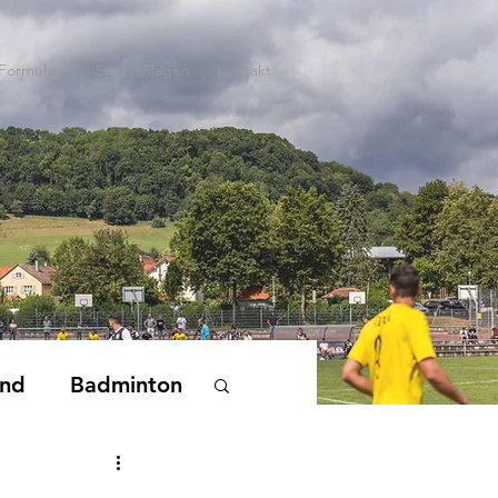
Formulare
Sportanlagen
Kontakt
end
Badminton
nderturnen