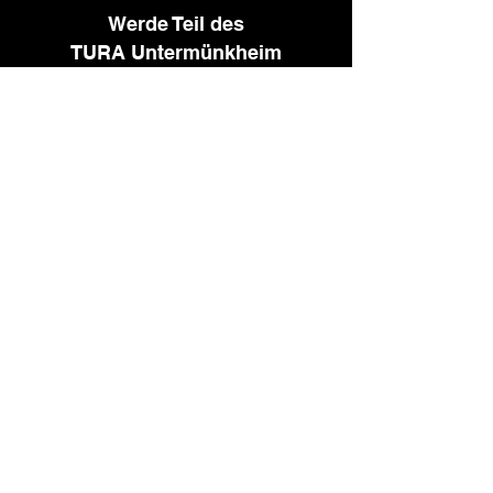
Werde Teil des
TURA Untermünkheim
Interesse, als Sponsor mit uns zu
arbeiten oder in einem unserer Teams
zu spielen? Los gehts.
Kontaktieren Sie uns