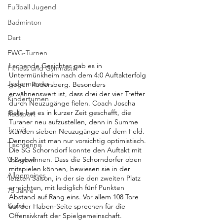
Fußball Jugend
Badminton
Dart
EWG-Turnen
Lachende Gesichter gab es in 
Fitness und Gymnastik
Untermünkheim nach dem 4:0 Auftakterfolg 
Jedermänner
gegen Rudersberg. Besonders 
erwähnenswert ist, dass drei der vier Treffer 
Kinderturnen
durch Neuzugänge fielen. Coach Joscha 
Balle hat es in kurzer Zeit geschafft, die 
Radsport
Turaner neu aufzustellen, denn in Summe 
Tennis
standen sieben Neuzugänge auf dem Feld. 
Dennoch ist man nur vorsichtig optimistisch. 
Tischtennis
Die SG Schorndorf konnte den Auftakt mit 
3:2 gewinnen. Dass die Schorndorfer oben 
Volleyball
mitspielen können, bewiesen sie in der 
Allgemeines
letzten Saison, in der sie den zweiten Platz 
erreichten, mit lediglich fünf Punkten 
75 Jahre
Abstand auf Rang eins. Vor allem 108 Tore 
Kurse
auf der Haben-Seite sprechen für die 
Offensivkraft der Spielgemeinschaft.