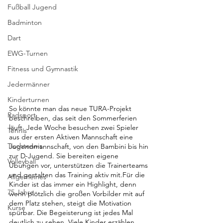
Fußball Jugend
Badminton
Dart
EWG-Turnen
Fitness und Gymnastik
Jedermänner
Kinderturnen
So könnte man das neue TURA-Projekt 
Radsport
beschreiben, das seit den Sommerferien 
läuft. Jede Woche besuchen zwei Spieler 
Tennis
aus der ersten Aktiven Mannschaft eine 
Tischtennis
Jugendmannschaft, von den Bambini bis hin 
zur D-Jugend. Sie bereiten eigene 
Volleyball
Übungen vor, unterstützen die Trainerteams 
und gestalten das Training aktiv mit.Für die 
Allgemeines
Kinder ist das immer ein Highlight, denn 
75 Jahre
wenn plötzlich die großen Vorbilder mit auf 
dem Platz stehen, steigt die Motivation 
Kurse
spürbar. Die Begeisterung ist jedes Mal 
deutlich zu sehen. Viele Kinder erzählen 