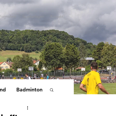
Formulare
Sportanlagen
Kontakt
end
Badminton
nderturnen