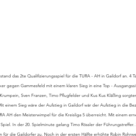
tand das 2te Qualifizierungsspiel für die TURA - AH in Gaildorf an. 4 T
ker gegen Gammesfeld mit einem klaren Sieg in eine Top - Ausgangssi
Krumpein, Sven Franzen, Timo Pflugfelder und Kus Kus Kläßing sorgten
Mit einem Sieg wäre der Aufstieg in Gaildorf wär der Aufstieg in die Bezi
URA AH den Meisterwimpel für die Kreisliga 5 überreicht. Mit einem ern
 Spiel. In der 20. Spielminute gelang Timo Rössler der Führungstreffer. 
 für die Gaildorfer zu. Noch in der ersten Hälfte erhöhte Robin Rohrwe