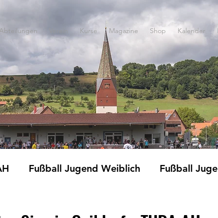
Abteilungen
Verein
Kurse
Magazine
Shop
Kalender
AH
Fußball Jugend Weiblich
Fußball Jug
Fitness und Gymnastik
Jedermänner
Ki