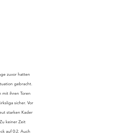
age zuvor hatten 
tuation gebracht. 
 mit ihren Toren 
rksliga sicher. Vor 
eut starken Kader 
Zu keiner Zeit 
ck auf 0:2. Auch 