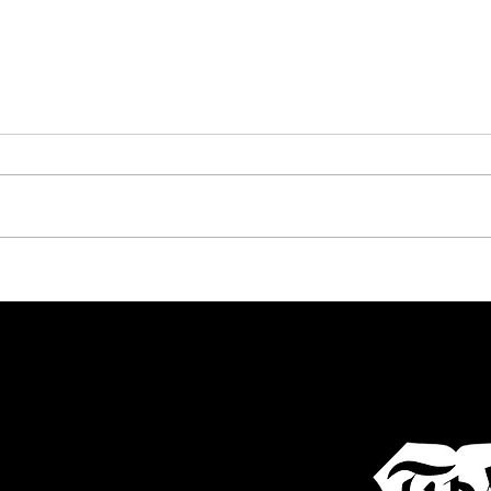
TURA verliert in Michelfeld -
36. Sc
Tabellenführung vorerst verloren!
Unter