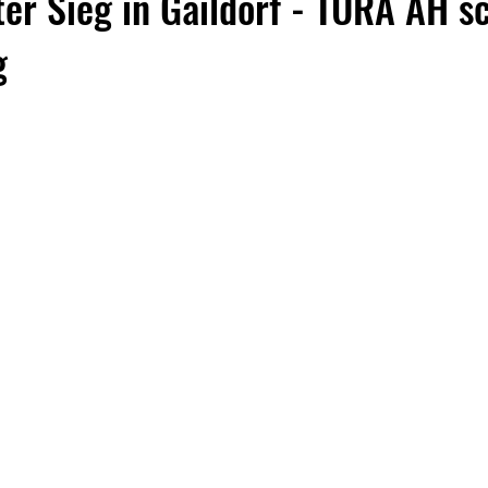
er Sieg in Gaildorf - TURA AH sc
g
Tischtennis
Volleyball
Allgemeines
75