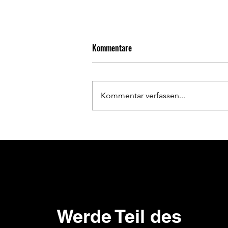
Kommentare
Kommentar verfassen...
Futura Mai-Hocketse in Haagen -
Beste Stimmung bei strahlendem
Wetter
Werde Teil des