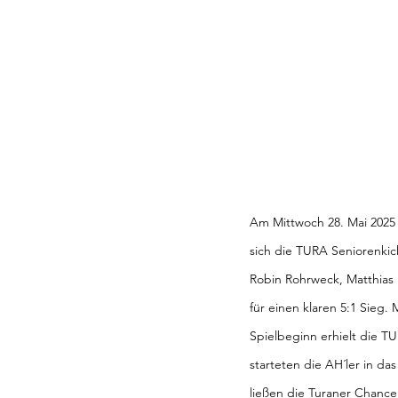
Am Mittwoch 28. Mai 2025 s
sich die TURA Seniorenkic
Robin Rohrweck, Matthias 
für einen klaren 5:1 Sieg. 
Spielbeginn erhielt die T
starteten die AH´ler in das
ließen die Turaner Chancen