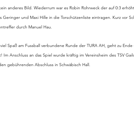
kein anderes Bild. Wiederrum war es Robin Rohrweck der auf 0:3 erhöht
s Geringer und Maxi Hille in die Torschützenliste eintragen. Kurz vor Sc
entreffer durch Manuel Hau. 
t viel Spaß am Fussball verbundene Runde der TURA AH, geht zu Ende –
fft! Im Anschluss an das Spiel wurde kräftig im Vereinsheim des TSV Gaild
den gebührenden Abschluss in Schwäbisch Hall.