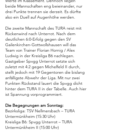
Werte im Klassement. Dennoch liegen 
beide Mannschaften eng beieinander, nur 
drei Punkte trennen sie derzeit. Es dürfte 
also ein Duell auf Augenhöhe werden.
Die zweite Mannschaft des TURA reist mit 
Rückenwind nach Unterrot. Nach dem 
deutlichen 6:0-Erfolg gegen den SV 
Gailenkirchen-Gottwollshausen will das 
Team von Trainer Florian Hornig / Alex 
Ludwig in der Kreisliga B6 nachlegen. 
Gastgeber Spvgg Unterrot setzte sich 
zuletzt mit 4:2 gegen Michelfeld II durch, 
stellt jedoch mit 19 Gegentoren die bislang 
anfälligste Abwehr der Liga. Mit nur zwei 
Punkten Rückstand lauert die Spvgg dicht 
hinter dem TURA II in der Tabelle. Auch hier 
ist Spannung vorprogrammiert.
Die Begegnungen am Sonntag:
Bezirksliga: TSV Nellmersbach – TURA 
Untermünkheim (15:30 Uhr)
Kreisliga B6: Spvgg Unterrot – TURA 
Untermünkheim II (15:00 Uhr)