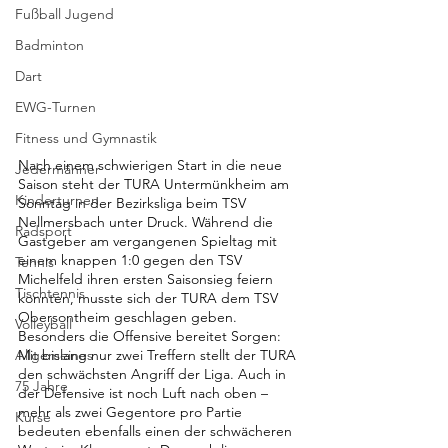
Fußball Jugend
Badminton
Dart
EWG-Turnen
Fitness und Gymnastik
Nach einem schwierigen Start in die neue 
Jedermänner
Saison steht der TURA Untermünkheim am 
Kinderturnen
Sonntag in der Bezirksliga beim TSV 
Nellmersbach unter Druck. Während die 
Radsport
Gastgeber am vergangenen Spieltag mit 
einem knappen 1:0 gegen den TSV 
Tennis
Michelfeld ihren ersten Saisonsieg feiern 
Tischtennis
konnten, musste sich der TURA dem TSV 
Obersontheim geschlagen geben. 
Volleyball
Besonders die Offensive bereitet Sorgen: 
Mit bislang nur zwei Treffern stellt der TURA 
Allgemeines
den schwächsten Angriff der Liga. Auch in 
75 Jahre
der Defensive ist noch Luft nach oben – 
mehr als zwei Gegentore pro Partie 
Kurse
bedeuten ebenfalls einen der schwächeren 