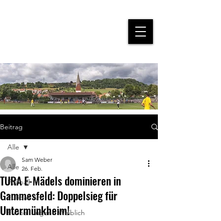
Beitrag
Alle
Sam Weber
Alle
26. Feb.
TURA E-Mädels dominieren in
Fußball
Gammesfeld: Doppelsieg für
Fußball AH
Untermünkheim!
Fußball Jugend Weiblich