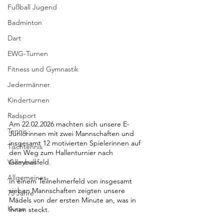
Fußball Jugend
Badminton
Dart
EWG-Turnen
Fitness und Gymnastik
Jedermänner
Kinderturnen
Radsport
Am 22.02.2026 machten sich unsere E-
Tennis
Juniorinnen mit zwei Mannschaften und 
insgesamt 12 motivierten Spielerinnen auf 
Tischtennis
den Weg zum Hallenturnier nach 
Volleyball
Gammesfeld.  
Allgemeines
In einem Teilnehmerfeld von insgesamt 
sieben Mannschaften zeigten unsere 
75 Jahre
Mädels von der ersten Minute an, was in 
Kurse
ihnen steckt.  