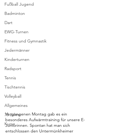
Fußball Jugend
Badminton
Dart
EWG-Turnen
Fitness und Gymnastik
Jedermänner
Kinderturnen
Radsport
Tennis
Tischtennis
Volleyball
Allgemeines
Vergangenen Montag gab es ein 
75 Jahre
besonderes Aufwärmtraining für unsere E-
Kurse
Juniorinnen. Spontan hat man sich 
entschlossen den Untermünkheimer 