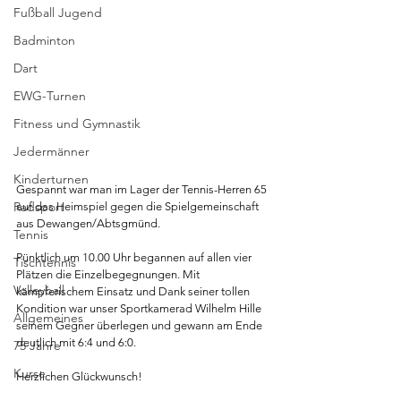
Fußball Jugend
Badminton
Dart
EWG-Turnen
Fitness und Gymnastik
Jedermänner
Kinderturnen
Gespannt war man im Lager der Tennis-Herren 65 
Radsport
auf das Heimspiel gegen die Spielgemeinschaft 
aus Dewangen/Abtsgmünd.
Tennis
Pünktlich um 10.00 Uhr begannen auf allen vier 
Tischtennis
Plätzen die Einzelbegegnungen. Mit 
Volleyball
kämpferischem Einsatz und Dank seiner tollen 
Kondition war unser Sportkamerad Wilhelm Hille 
Allgemeines
seinem Gegner überlegen und gewann am Ende 
deutlich mit 6:4 und 6:0.
75 Jahre
Kurse
Herzlichen Glückwunsch!