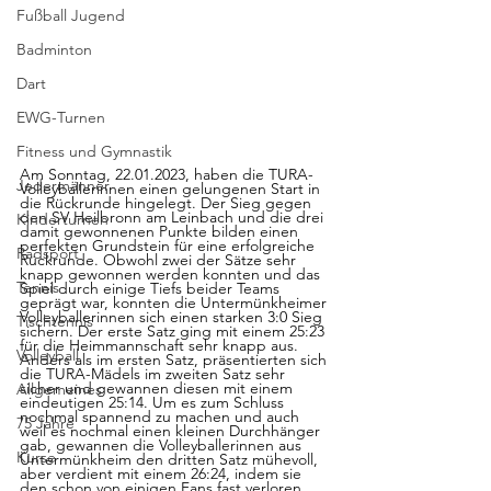
Fußball Jugend
Badminton
Dart
EWG-Turnen
Fitness und Gymnastik
Am Sonntag, 22.01.2023, haben die TURA-
Jedermänner
Volleyballerinnen einen gelungenen Start in 
die Rückrunde hingelegt. Der Sieg gegen 
den SV Heilbronn am Leinbach und die drei 
Kinderturnen
damit gewonnenen Punkte bilden einen 
perfekten Grundstein für eine erfolgreiche 
Radsport
Rückrunde. Obwohl zwei der Sätze sehr 
knapp gewonnen werden konnten und das 
Tennis
Spiel durch einige Tiefs beider Teams 
geprägt war, konnten die Untermünkheimer 
Volleyballerinnen sich einen starken 3:0 Sieg 
Tischtennis
sichern. Der erste Satz ging mit einem 25:23 
für die Heimmannschaft sehr knapp aus. 
Volleyball
Anders als im ersten Satz, präsentierten sich 
die TURA-Mädels im zweiten Satz sehr 
sicher und gewannen diesen mit einem 
Allgemeines
eindeutigen 25:14. Um es zum Schluss 
nochmal spannend zu machen und auch 
75 Jahre
weil es nochmal einen kleinen Durchhänger 
gab, gewannen die Volleyballerinnen aus 
Kurse
Untermünkheim den dritten Satz mühevoll, 
aber verdient mit einem 26:24, indem sie 
den schon von einigen Fans fast verloren 