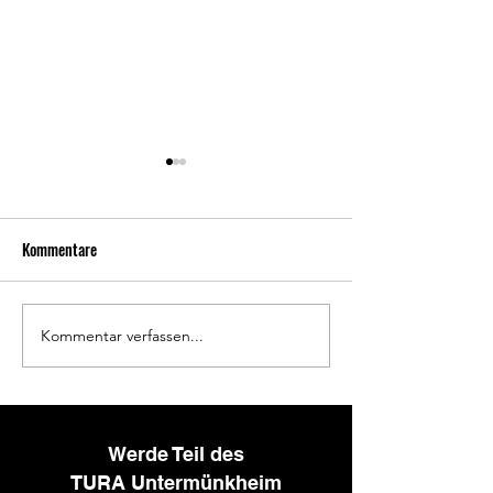
Kommentare
Kommentar verfassen...
TURA-Volleyball-Senioren
Jungs holen den 3. 
unterwegs
den Bezirksmeister
U20
Werde Teil des
TURA Untermünkheim