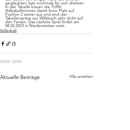
geglaubten Satz nochmals für sich drehten. 
In der Tabelle bauen die TURA 
Volleyballerinnen damit ihren Platz auf 
Position 2 weiter aus und sind der 
Tabellenspitze aus Willsbach sehr dicht auf 
den Fersen. Das nächste Spiel findet am 
04.02.2023 in Niederstetten statt.
Volleyball
Alle ansehen
Aktuelle Beiträge