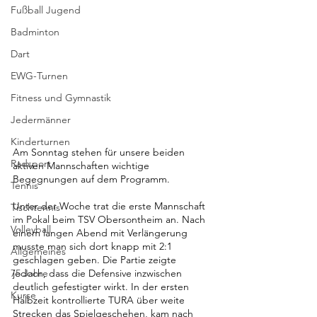
Fußball Jugend
Badminton
Dart
EWG-Turnen
Fitness und Gymnastik
Jedermänner
Kinderturnen
Am Sonntag stehen für unsere beiden 
Radsport
aktiven Mannschaften wichtige 
Begegnungen auf dem Programm.
Tennis
Unter der Woche trat die erste Mannschaft 
Tischtennis
im Pokal beim TSV Obersontheim an. Nach 
Volleyball
einem langen Abend mit Verlängerung 
musste man sich dort knapp mit 2:1 
Allgemeines
geschlagen geben. Die Partie zeigte 
75 Jahre
jedoch, dass die Defensive inzwischen 
deutlich gefestigter wirkt. In der ersten 
Kurse
Halbzeit kontrollierte TURA über weite 
Strecken das Spielgeschehen, kam nach 