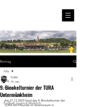
Beitrag
Alle
TURA
Alle
19. Jan.
9. Binokelturnier der TURA
Fußball
Untermünkheim
Fußball AH
Am 27.12.2025 fand das 9. Binokelturnier der 
Fußball Jugend Weiblich
TURA AH-Freunde im Vereinsraum in