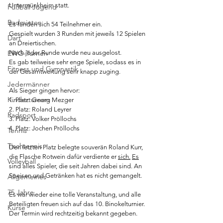
Untermünkheim statt.
Fußball Jugend
Badminton
Es fanden sich 54 Teilnehmer ein.
Gespielt wurden 3 Runden mit jeweils 12 Spielen 
Dart
an Dreiertischen.
EWG-Turnen
Nach jeder Runde wurde neu ausgelost.
Es gab teilweise sehr enge Spiele, sodass es in 
Fitness und Gymnastik
der Gesamtwertung sehr knapp zuging. 
Jedermänner
Als Sieger gingen hervor:
Kinderturnen
1. Platz: Georg Mezger
2. Platz: Roland Leyrer
Radsport
3. Platz: Volker Pröllochs
4. Platz: Jochen Pröllochs
Tennis
Tischtennis
Den letzten Platz belegte souverän Roland Kurr, 
die Flasche Rotwein dafür verdiente er 
sich.
Es
Volleyball
sind alles Spieler, die seit Jahren dabei sind. An 
Speisen und Getränken hat es nicht gemangelt.
Allgemeines
75 Jahre
Es war wieder eine tolle Veranstaltung, und alle 
Beteiligten freuen sich auf das 10. Binokelturnier. 
Kurse
Der Termin wird rechtzeitig bekannt gegeben.